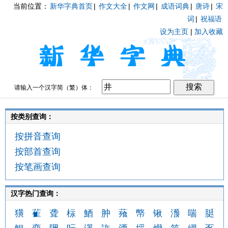
当前位置：
新华字典首页
|
作文大全
|
作文网
|
成语词典
|
唐诗
|
宋
词
|
祝福语
设为主页
|
加入收藏
请输入一个汉字简（繁）体：
按类别查询：
按拼音查询
按部首查询
按笔画查询
汉字热门查询：
獚
雈
聋
柡
鯂
肿
薞
幤
锹
滪
喘
脡