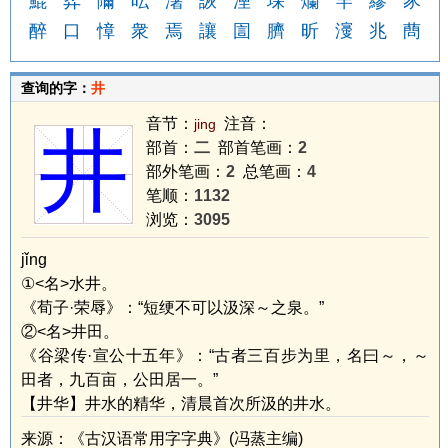
鯤
弈
隬
呍
濐
詼
湮
埰
爤
竿
繆
豕
醉
口
慞
衆
焉
讓
圁
臍
昕
濅
兆
蔄
查询的字：
井
音节：
注音：
jing
井
部首：
二
部首笔画：
2
部外笔画：
2
总笔画：
4
笔顺：
1132
浏览：
3095
jǐng
①<名>水井。
《荀子·荣辱》：“短绠不可以汲深～之泉。”
②<名>井田。
《谷梁传·宣公十五年》：“古者三百步为里，名曰～，～
田者，九百亩，公田居一。”
【井华】井水的精华，清晨首次所汲的井水。
来源：《古汉语常用字字典》(冯蒸主编)