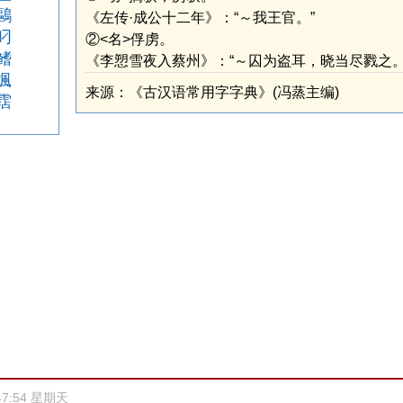
鷗
《左传·成公十二年》：“～我王官。”
叼
②<名>俘虏。
鳍
《李愬雪夜入蔡州》：“～囚为盗耳，晓当尽戮之。
煈
来源：《古汉语常用字字典》(冯蒸主编)
霑
47:54 星期天