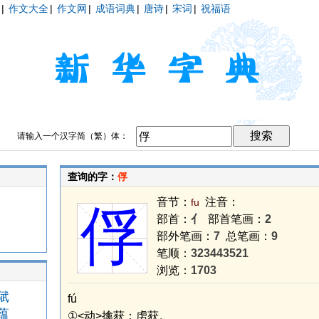
|
作文大全
|
作文网
|
成语词典
|
唐诗
|
宋词
|
祝福语
请输入一个汉字简（繁）体：
查询的字：
俘
音节：
注音：
fu
俘
部首：
亻
部首笔画：
2
部外笔画：
7
总笔画：
9
笔顺：
323443521
浏览：
1703
陚
fú
蕴
①<动>擒获；虏获。