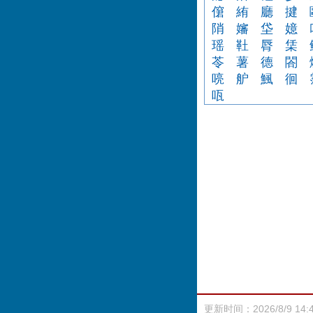
僒
絠
廳
揵
陗
嬸
垈
嬑
瑶
靯
脣
栠
苓
薯
德
閤
喨
舮
鯴
徊
咓
更新时间：2026/8/9 14: