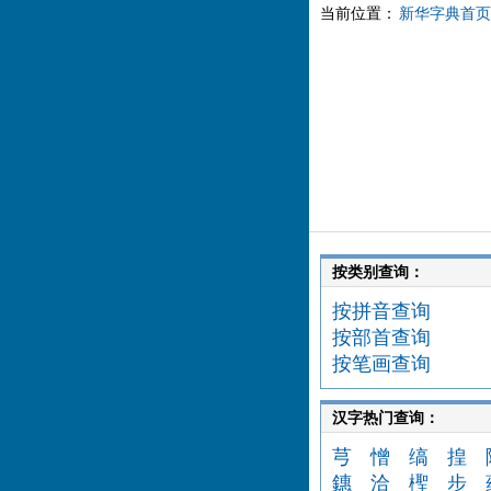
当前位置：
新华字典首页
按类别查询：
按拼音查询
按部首查询
按笔画查询
汉字热门查询：
芎
憎
缟
揘
鏸
洽
檉
步