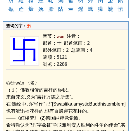
沜
齆
檶
憗
睼
鹅
菙
桝
茒
囝
蟿
館
甎
跧
焿
婏
胎
阽
亖
鏺
蠄
獴
蜨
愫
查询的字：
卐
音节：
注音：
wan
卐
部首：
十
部首笔画：
2
部外笔画：
2
总笔画：
4
笔顺：
5121
浏览：
2286
◎卐wàn 〈名〉
（１）佛教相传的吉祥的标帜。
来自梵文,义为“吉祥万德之所集”。
在佛经中,亦写作“卍”[Swastika,amysticBuddhistemblem]
也有流卐福花样的,也有百蝶穿花花样的。
——《红楼梦》 (2)德国纳粹党党徽。
希特勒认为“卐”字象征“争取雅利安人胜利的斗争的使命”,实