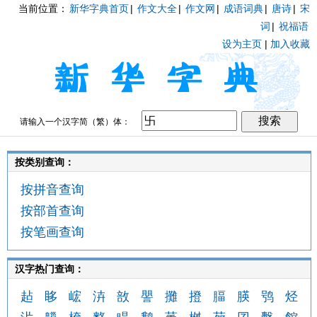
当前位置：
新华字典首页
|
作文大全
|
作文网
|
成语词典
|
唐诗
|
宋
词
|
祝福语
设为主页
|
加入收藏
请输入一个汉字简（繁）体：
按类别查询：
按拼音查询
按部首查询
按笔画查询
汉字热门查询：
趈
眵
峵
泋
敨
譻
攤
撜
腷
朠
鸮
烃