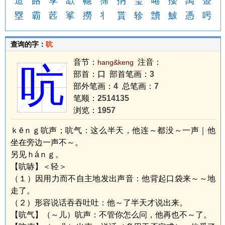
造
餎
罦
欪
幰
霈
抐
琧
啳
孾
禹
暨
塁
霸
苉
挲
撈
丬
貰
轸
靅
鮍
憑
呺
查询的字：
吭
音节：
注音：
hang&keng
吭
部首：
口
部首笔画：
3
部外笔画：
4
总笔画：
7
笔顺：
2514135
浏览：
1957
ｋēｎｇ吭声；吭气：这么半天，他连～都没～一声｜他
坐在旁边一声不～。
另见ｈáｎｇ。
【吭哧】＜轻＞
（１）因用力而不自主地发出声音：他背起口袋来～～地
走了。
（２）形容说话吞吞吐吐：他～了半天才说出来。
【吭气】（～儿）吭声：不管你怎么问，他再也不～了。