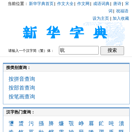
当前位置：
新华字典首页
|
作文大全
|
作文网
|
成语词典
|
唐诗
|
宋
词
|
祝福语
设为主页
|
加入收藏
请输入一个汉字简（繁）体：
按类别查询：
按拼音查询
按部首查询
按笔画查询
汉字热门查询：
瓕
螀
污
搎
胮
燫
覨
峥
厬
釯
吨
瀆