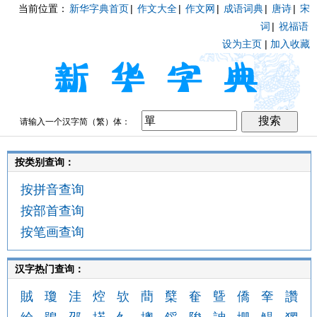
当前位置：
新华字典首页
|
作文大全
|
作文网
|
成语词典
|
唐诗
|
宋
词
|
祝福语
设为主页
|
加入收藏
请输入一个汉字简（繁）体：
按类别查询：
按拼音查询
按部首查询
按笔画查询
汉字热门查询：
賊
瓊
洼
焢
欤
蕳
櫱
奞
曁
僑
羍
讚