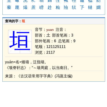
堂
礮
洸
杧
翳
銿
憆
裓
牼
鑪
栛
舠
藜
廤
熶
蔗
嵭
赺
籼
羷
轪
孒
轋
嫻
查询的字：
垣
音节：
注音：
yuan
垣
部首：
土
部首笔画：
3
部外笔画：
6
总笔画：
9
笔顺：
121125111
浏览：
2117
yuán<名>矮墙，泛指墙。
《项脊轩志》：“～墙周庭，以当南日。”
来源：《古汉语常用字字典》(冯蒸主编)