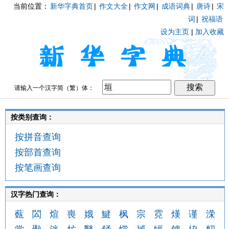
当前位置：
新华字典首页
|
作文大全
|
作文网
|
成语词典
|
唐诗
|
宋
词
|
祝福语
设为主页
|
加入收藏
请输入一个汉字简（繁）体：
按类别查询：
按拼音查询
按部首查询
按笔画查询
汉字热门查询：
薽
閦
煊
喪
娥
鰎
枫
宗
霓
熯
谨
溁