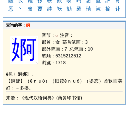
齷
忮
鍟
摞
唳
餤
喷
眄
慫
藍
訵
肖
悘
丶
奮
覆
綍
袄
劼
襞
瑱
淑
揄
讣
查询的字：
婀
音节：
注音：
e
婀
部首：
女
部首笔画：
3
部外笔画：
7
总笔画：
10
笔顺：
5315212512
浏览：
1718
ē见〖婀娜〗。
【婀娜】（ēｎｕó）（旧读ěｎｕǒ）（姿态）柔软而美
好：～多姿。
来源：《现代汉语词典》(商务印书馆)