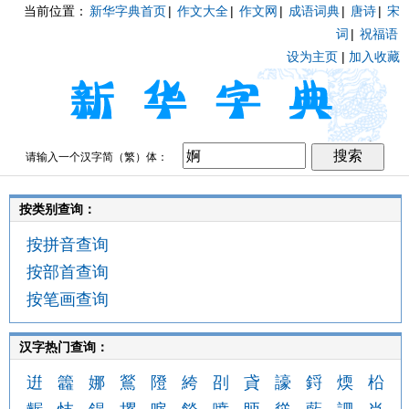
当前位置：
新华字典首页
|
作文大全
|
作文网
|
成语词典
|
唐诗
|
宋
词
|
祝福语
设为主页
|
加入收藏
请输入一个汉字简（繁）体：
按类别查询：
按拼音查询
按部首查询
按笔画查询
汉字热门查询：
逬
籱
娜
鶑
隥
絝
刟
貣
譹
鋝
煗
柗