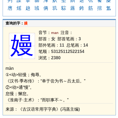
列
譟
擊
蓹
溄
魞
堅
紃
迏
巛
饕
麋
噟
熎
赽
珬
俩
玑
騌
蕗
銙
筋
捾
氲
查询的字：
嫚
音节：
注音：
man
嫚
部首：
女
部首笔画：
3
部外笔画：
11
总笔画：
14
笔顺：
53125112522154
浏览：
2380
màn
①<动>轻慢；侮辱。
《汉书·季布传》：“单于尝为书～吕太后。”
②<动>通“慢”。
怠慢；懈怠。
《淮南子·主术》：“而职事不～。”
来源：《古汉语常用字字典》(冯蒸主编)