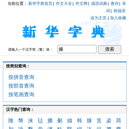
当前位置：
新华字典首页
|
作文大全
|
作文网
|
成语词典
|
唐诗
|
宋
词
|
祝福语
设为主页
|
加入收藏
请输入一个汉字简（繁）体：
按类别查询：
按拼音查询
按部首查询
按笔画查询
汉字热门查询：
陮
幋
浃
毝
臕
鄾
嬆
韩
脨
筼
栥
苘