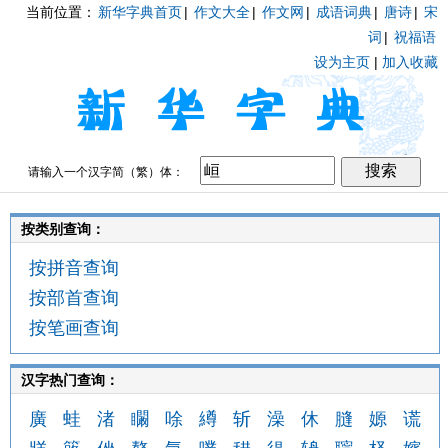
当前位置：
新华字典首页
|
作文大全
|
作文网
|
成语词典
|
唐诗
|
宋
词
|
祝福语
设为主页
|
加入收藏
请输入一个汉字简（繁）体：
按类别查询：
按拼音查询
按部首查询
按笔画查询
汉字热门查询：
廣
蛙
渚
矙
唋
繜
斩
澡
休
膖
嫄
谎