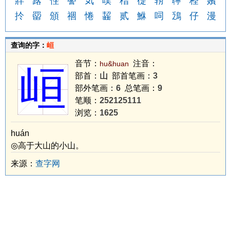
牂
簬
侳
謷
気
噗
稓
徥
辀
聹
柽
嬪
扵
罶
頒
祻
惓
齧
贰
鮴
呞
鴔
仔
漫
查询的字：
峘
音节：
注音：
hu&huan
峘
部首：
山
部首笔画：
3
部外笔画：
6
总笔画：
9
笔顺：
252125111
浏览：
1625
huán
◎高于大山的小山。
来源：
查字网