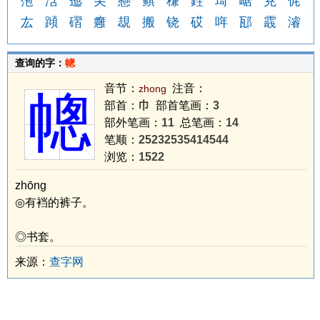
萢
浛
迤
尖
懸
鲯
稴
鉎
琦
崌
茺
侂
厷
蹞
磖
癰
覟
搬
铙
砹
哖
邷
霵
濬
查询的字：
幒
音节：
注音：
zhong
幒
部首：
巾
部首笔画：
3
部外笔画：
11
总笔画：
14
笔顺：
25232535414544
浏览：
1522
zhōng
◎有裆的裤子。
◎书套。
来源：
查字网