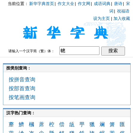
当前位置：
新华字典首页
|
作文大全
|
作文网
|
成语词典
|
唐诗
|
宋
词
|
祝福语
设为主页
|
加入收藏
请输入一个汉字简（繁）体：
按类别查询：
按拼音查询
按部首查询
按笔画查询
汉字热门查询：
蘼
鱭
槶
蓆
椌
偿
瓵
甼
獵
斓
箫
匯