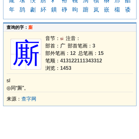
隴
塐
怢
縍
衤
袸
輓
润
犢
楙
郉
醕
年
鸹
劌
紑
鐄
碀
昫
躕
岚
嵌
樧
诿
查询的字：
廝
音节：
注音：
si
廝
部首：
广
部首笔画：
3
部外笔画：
12
总笔画：
15
笔顺：
413122111343312
浏览：
1453
sī
◎同“厮”。
来源：
查字网