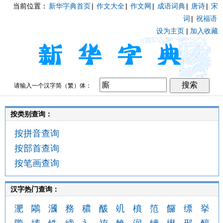
当前位置：
新华字典首页
|
作文大全
|
作文网
|
成语词典
|
唐诗
|
宋
词
|
祝福语
设为主页
|
加入收藏
请输入一个汉字简（繁）体：
按类别查询：
按拼音查询
按部首查询
按笔画查询
汉字热门查询：
淝
鷴
漍
務
穠
酦
竌
橨
笵
饠
缥
挙