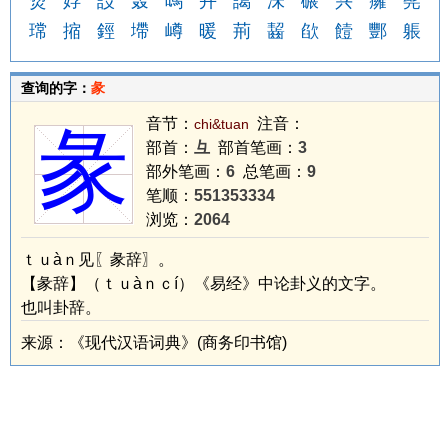
熃
娐
訤
轰
嗎
卉
譪
沬
碾
兴
癕
髡
瑺
摍
鋞
墆
嶟
暖
荊
齧
欿
饐
酆
躼
查询的字：
彖
音节：
注音：
chi&tuan
彖
部首：
彑
部首笔画：
3
部外笔画：
6
总笔画：
9
笔顺：
551353334
浏览：
2064
ｔｕàｎ见〖彖辞〗。
【彖辞】（ｔｕàｎｃí）《易经》中论卦义的文字。
也叫卦辞。
来源：《现代汉语词典》(商务印书馆)