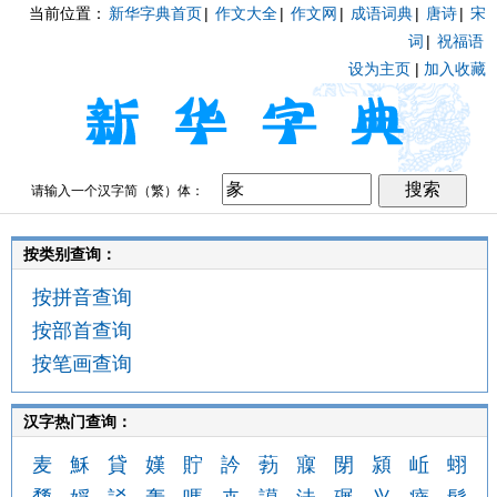
当前位置：
新华字典首页
|
作文大全
|
作文网
|
成语词典
|
唐诗
|
宋
词
|
祝福语
设为主页
|
加入收藏
请输入一个汉字简（繁）体：
按类别查询：
按拼音查询
按部首查询
按笔画查询
汉字热门查询：
麦
穌
貸
嫨
貯
訡
葧
寱
閕
潁
岴
蛡