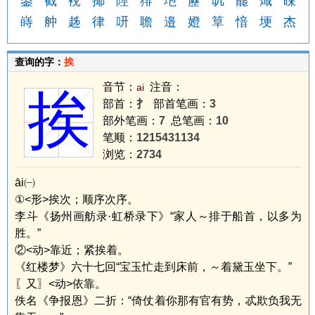
鋆
截
裞
揶
陘
猅
垉
靂
叽
藣
熾
蔝
嵵
舯
趀
律
咞
聸
邉
嬁
筸
愔
埂
杰
查询的字：
挨
音节：
注音：
ai
挨
部首：
扌
部首笔画：
3
部外笔画：
7
总笔画：
10
笔顺：
1215431134
浏览：
2734
āi㈠
①<形>挨次；顺序次序。
李斗《扬州画舫录·虹桥录下》“家人～排于船首，以多为
胜。”
②<动>靠近；紧挨着。
《红楼梦》六十七回“宝玉忙走到床前，～着黛玉坐下。”
〖又〗<动>依靠。
佚名《争报恩》二折：“倚仗着你那有官有势，忒欺负我无