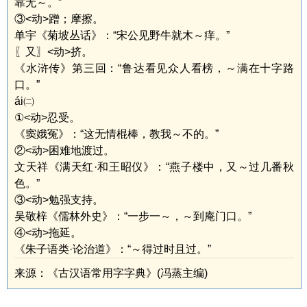
靠无～。”
③<动>蹭；摩擦。
单宇《菊坡丛话》：“宋公见野牛就木～痒。”
〖又〗<动>挤。
《水浒传》第三回：“鲁达看见众人看榜，～满在十字路
口。”
ái㈡
①<动>忍受。
《窦娥冤》：“这无情棍棒，教我～不的。”
②<动>困难地渡过。
文天祥《满天红·和王昭仪》：“燕子楼中，又～过几番秋
色。”
③<动>勉强支持。
吴敬梓《儒林外史》：“一步一～，～到庵门口。”
④<动>拖延。
《朱子语类·论治道》：“～得过时且过。”
来源：《古汉语常用字字典》(冯蒸主编)