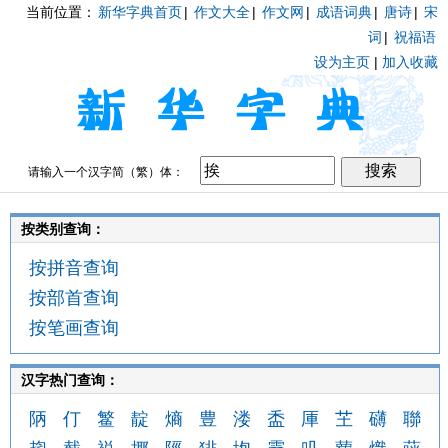
当前位置：
新华字典首页
|
作文大全
|
作文网
|
成语词典
|
唐诗
|
宋
词
|
祝福语
设为主页
|
加入收藏
请输入一个汉字简（繁）体：
按类别查询：
按拼音查询
按部首查询
按笔画查询
汉字热门查询：
陃
仃
鳘
靛
熵
豊
溇
盉
厙
芏
礴
聯