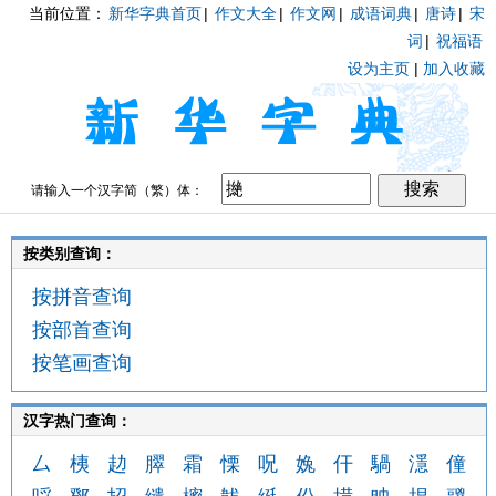
当前位置：
新华字典首页
|
作文大全
|
作文网
|
成语词典
|
唐诗
|
宋
词
|
祝福语
设为主页
|
加入收藏
请输入一个汉字简（繁）体：
按类别查询：
按拼音查询
按部首查询
按笔画查询
汉字热门查询：
厶
桋
赲
臎
霜
慄
呪
婏
仠
騧
濦
僮