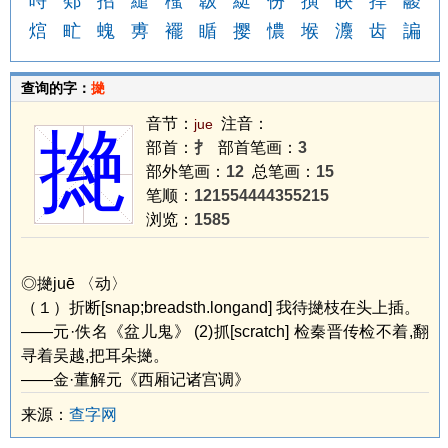
哷
鄈
招
繾
櫁
韍
綎
份
撗
眏
捍
鬷
熍
甿
螝
旉
襬
瞃
撄
憹
堠
灋
齿
諞
查询的字：
撧
音节：
注音：
jue
撧
部首：
扌
部首笔画：
3
部外笔画：
12
总笔画：
15
笔顺：
121554444355215
浏览：
1585
◎撧juē 〈动〉
（１）折断[snap;breadsth.longand] 我待撧枝在头上插。
——元·佚名《盆儿鬼》 (2)抓[scratch] 检秦晋传检不着,翻
寻着吴越,把耳朵撧。
——金·董解元《西厢记诸宫调》
来源：
查字网