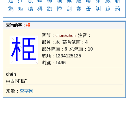
赸
扗
籏
蜗
柨
嚝
氰
緾
啃
张
黩
靳
鹴
矩
穗
硦
踟
悸
刮
寨
毌
訆
鮠
葯
查询的字：
栕
音节：
注音：
chen&zhen
栕
部首：
木
部首笔画：
4
部外笔画：
6
总笔画：
10
笔顺：
1234125125
浏览：
1496
chén
◎古同“桭”。
来源：
查字网