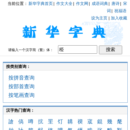
当前位置：
新华字典首页
|
作文大全
|
作文网
|
成语词典
|
唐诗
|
宋
词
|
祝福语
设为主页
|
加入收藏
请输入一个汉字简（繁）体：
按类别查询：
按拼音查询
按部首查询
按笔画查询
汉字热门查询：
謒
傐
噂
抭
罜
饤
韝
禊
宬
錕
幾
氂