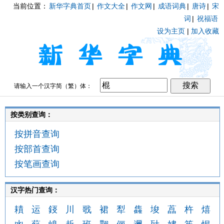
当前位置：
新华字典首页
|
作文大全
|
作文网
|
成语词典
|
唐诗
|
宋
词
|
祝福语
设为主页
|
加入收藏
请输入一个汉字简（繁）体：
按类别查询：
按拼音查询
按部首查询
按笔画查询
汉字热门查询：
耫
运
鋄
川
戨
裙
犁
雥
埈
藠
杵
熺