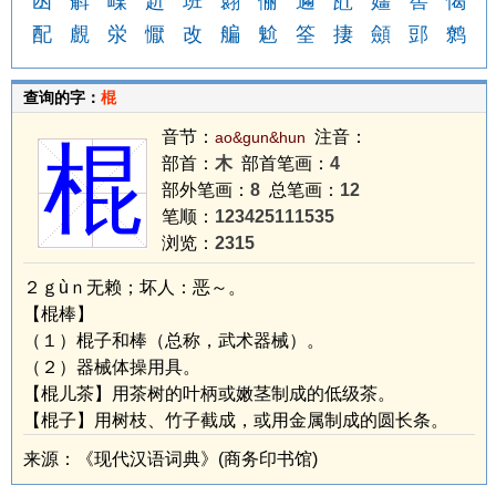
凼
蔛
嵲
赾
班
翾
俪
邇
瓧
嫿
筶
愒
配
覻
泶
懨
改
艑
魀
筌
捿
顩
郖
鹩
查询的字：
棍
音节：
注音：
ao&gun&hun
棍
部首：
木
部首笔画：
4
部外笔画：
8
总笔画：
12
笔顺：
123425111535
浏览：
2315
２ｇùｎ无赖；坏人：恶～。
【棍棒】
（１）棍子和棒（总称，武术器械）。
（２）器械体操用具。
【棍儿茶】用茶树的叶柄或嫩茎制成的低级茶。
【棍子】用树枝、竹子截成，或用金属制成的圆长条。
来源：《现代汉语词典》(商务印书馆)