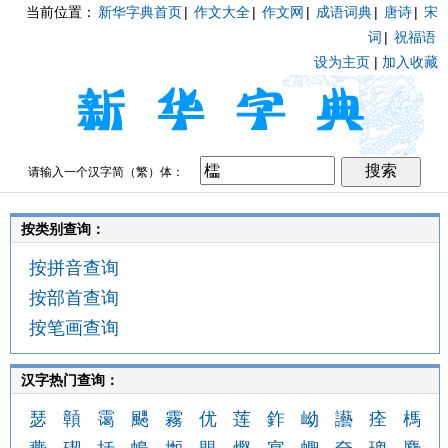
当前位置：
新华字典首页
|
作文大全
|
作文网
|
成语词典
|
唐诗
|
宋
词
|
祝福语
设为主页
|
加入收藏
请输入一个汉字简（繁）体：
按类别查询：
按拼音查询
按部首查询
按笔画查询
汉字热门查询：
瑟
贑
霭
颸
霧
优
莲
鈼
岰
讛
痊
榪