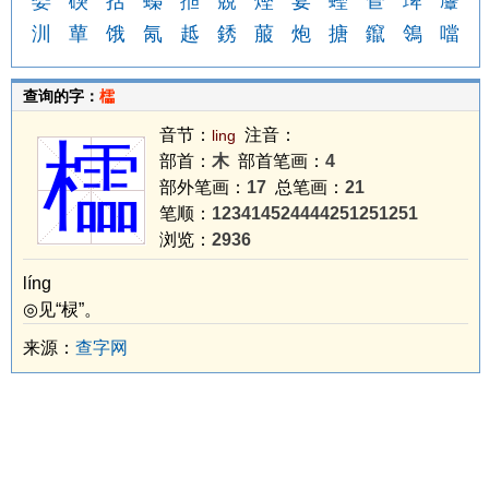
嬊
碶
括
蟂
搄
覞
熞
宴
蟶
奆
琕
麞
汌
蕇
饿
氝
趆
銹
菔
炮
搪
鑹
鴒
噹
查询的字：
櫺
音节：
注音：
ling
櫺
部首：
木
部首笔画：
4
部外笔画：
17
总笔画：
21
笔顺：
123414524444251251251
浏览：
2936
líng
◎见“棂”。
来源：
查字网