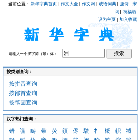
当前位置：
新华字典首页
|
作文大全
|
作文网
|
成语词典
|
唐诗
|
宋
词
|
祝福语
设为主页
|
加入收藏
请输入一个汉字简（繁）体：
按类别查询：
按拼音查询
按部首查询
按笔画查询
汉字热门查询：
错
讜
畴
帶
荧
顉
侭
駛
扌
槪
軹
祴