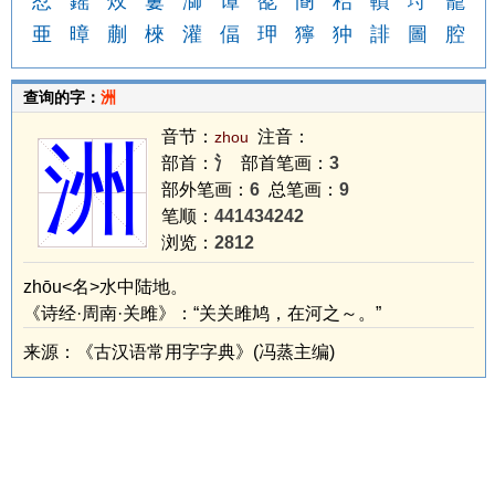
恏
鎐
炇
窶
溮
谭
旕
阍
秮
轒
垨
籠
亜
暲
蒯
棶
灌
偪
玾
獰
狆
誹
圖
腔
查询的字：
洲
音节：
注音：
zhou
洲
部首：
氵
部首笔画：
3
部外笔画：
6
总笔画：
9
笔顺：
441434242
浏览：
2812
zhōu<名>水中陆地。
《诗经·周南·关雎》：“关关雎鸠，在河之～。”
来源：《古汉语常用字字典》(冯蒸主编)