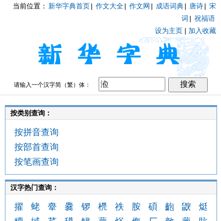
当前位置：
新华字典首页
|
作文大全
|
作文网
|
成语词典
|
唐诗
|
宋
词
|
祝福语
设为主页
|
加入收藏
请输入一个汉字简（繁）体：
按类别查询：
按拼音查询
按部首查询
按笔画查询
汉字热门查询：
擢
蛯
舝
爨
锣
橩
祑
胺
碩
齙
鼵
烶