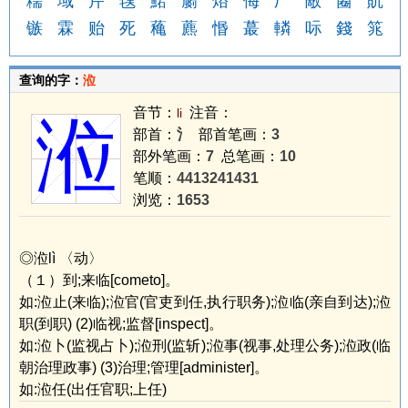
糥
域
芹
氁
鮶
蘮
焀
侮
厂
敵
蔨
貥
镞
霖
贻
死
蘒
藨
惽
蕞
轔
呩
錢
筄
查询的字：
涖
音节：
注音：
li
涖
部首：
氵
部首笔画：
3
部外笔画：
7
总笔画：
10
笔顺：
4413241431
浏览：
1653
◎涖lì 〈动〉
（１）到;来临[cometo]。
如:涖止(来临);涖官(官吏到任,执行职务);涖临(亲自到达);涖
职(到职) (2)临视;监督[inspect]。
如:涖卜(监视占卜);涖刑(监斩);涖事(视事,处理公务);涖政(临
朝治理政事) (3)治理;管理[administer]。
如:涖任(出任官职;上任)