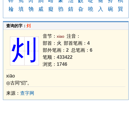
砕
篶
芮
踻
嶆
蒃
淴
齯
哫
簥
拎
檇
耣
填
觕
烕
癡
驺
錆
旮
嘵
入
碗
巽
查询的字：
灲
音节：
注音：
xiao
灲
部首：
火
部首笔画：
4
部外笔画：
2
总笔画：
6
笔顺：
433422
浏览：
1746
xiāo
◎古同“灱”。
来源：
查字网