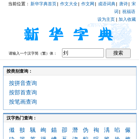
当前位置：
新华字典首页
|
作文大全
|
作文网
|
成语词典
|
唐诗
|
宋
词
|
祝福语
设为主页
|
加入收藏
请输入一个汉字简（繁）体：
按类别查询：
按拼音查询
按部首查询
按笔画查询
汉字热门查询：
傤
翄
颿
峋
錨
卲
潛
伪
裪
渪
啗
儼