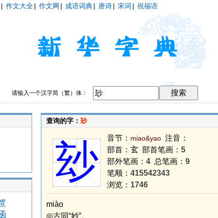
|
作文大全
|
作文网
|
成语词典
|
唐诗
|
宋词
|
祝福语
请输入一个汉字简（繁）体：
查询的字：
玅
音节：
注音：
miao&yao
玅
部首：
玄
部首笔画：
5
部外笔画：
4
总笔画：
9
笔顺：
415542343
浏览：
1746
笸
miào
函
◎古同“妙”。