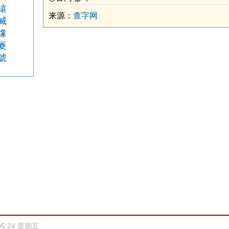
辕
来源：
查字网
滅
鐌
嵏
號
05:24 星期五