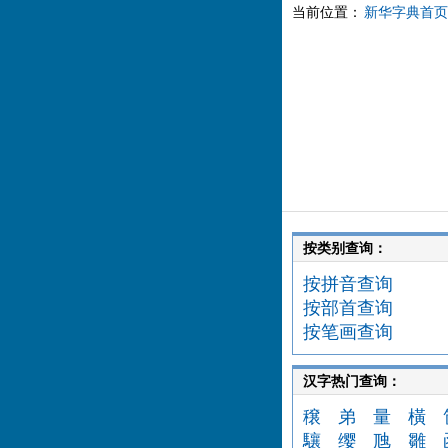
当前位置：
新华字典首页
按类别查询：
按拼音查询
按部首查询
按笔画查询
汉字热门查询：
穣
弟
量
橫
驤
缨
虺
雛