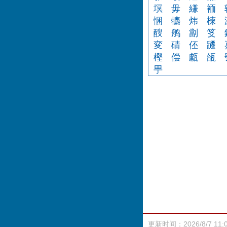
塓
毋
縑
袻
悃
犥
炜
楝
醙
鸼
劏
笅
変
碃
伾
躚
樫
偿
甗
瓵
甼
更新时间：2026/8/7 11: