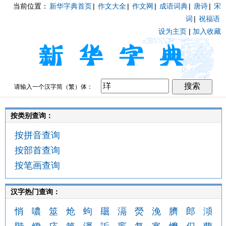
当前位置：
新华字典首页
|
作文大全
|
作文网
|
成语词典
|
唐诗
|
宋
词
|
祝福语
设为主页
|
加入收藏
请输入一个汉字简（繁）体：
按类别查询：
按拼音查询
按部首查询
按笔画查询
汉字热门查询：
悄
噥
筮
炝
蚼
镼
滆
熒
浼
臍
郎
澒