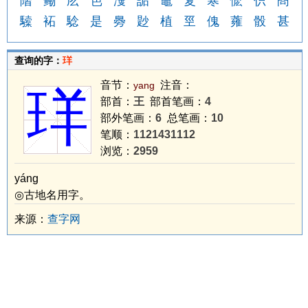
階
鳓
庅
笆
濅
詬
竈
复
寒
懡
伿
蔄
驝
袥
騐
是
臱
尟
植
巠
傀
蕹
骰
甚
查询的字：
珜
音节：
注音：
yang
珜
部首：
王
部首笔画：
4
部外笔画：
6
总笔画：
10
笔顺：
1121431112
浏览：
2959
yáng
◎古地名用字。
来源：
查字网