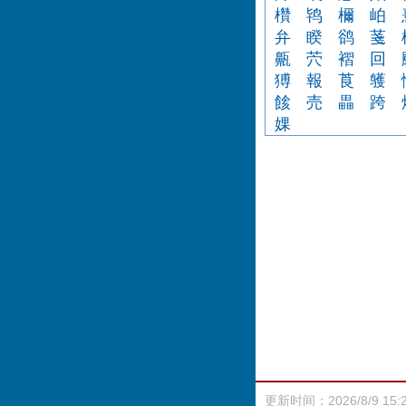
欑
鸨
檷
岶
弁
睽
鹆
菚
齀
茓
褶
回
猼
報
莨
鹱
餩
売
畾
跨
婐
更新时间：2026/8/9 15: