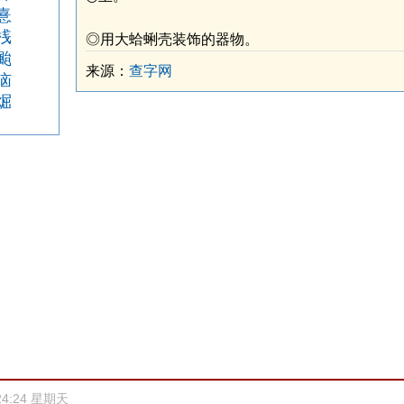
憙
桟
◎用大蛤蜊壳装饰的器物。
颱
来源：
查字网
恼
煀
24:24 星期天