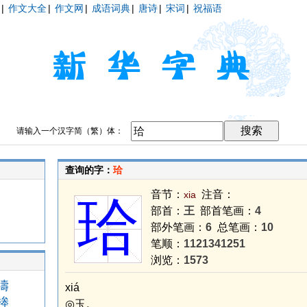
|
作文大全
|
作文网
|
成语词典
|
唐诗
|
宋词
|
祝福语
请输入一个汉字简（繁）体：
查询的字：
珨
音节：
注音：
xia
珨
部首：
王
部首笔画：
4
部外笔画：
6
总笔画：
10
笔顺：
1121341251
浏览：
1573
濤
xiá
桳
◎玉。