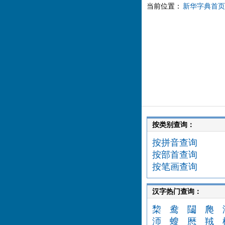
当前位置：
新华字典首页
按类别查询：
按拼音查询
按部首查询
按笔画查询
汉字热门查询：
棃
鸯
闧
爮
沞
螋
厯
羢