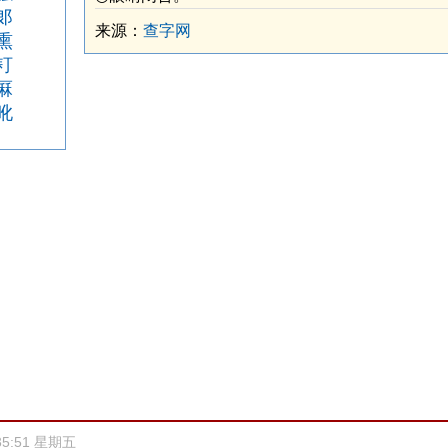
郞
来源：
查字网
熏
耓
厤
吪
35:51 星期五