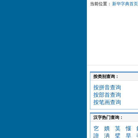
当前位置：
新华字典首页
按类别查询：
按拼音查询
按部首查询
按笔画查询
汉字热门查询：
穵
嬇
筽
愝
譠
洅
擘
旱