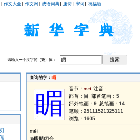
|
作文大全
|
作文网
|
成语词典
|
唐诗
|
宋词
|
祝福语
请输入一个汉字简（繁）体：
查询的字：
睸
音节：
注音：
mei
睸
部首：
目
部首笔画：
5
部外笔画：
9
总笔画：
14
笔顺：
25111521325111
浏览：
1605
釖
mèi
蔃
◎眼睛闭合。