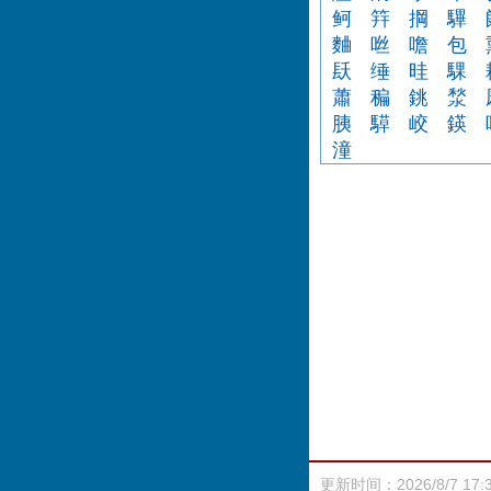
鲄
筓
掆
驆
麯
咝
噡
包
镺
缍
晆
騍
蕭
稨
銚
湬
胰
騲
峧
鍈
潼
更新时间：2026/8/7 17: