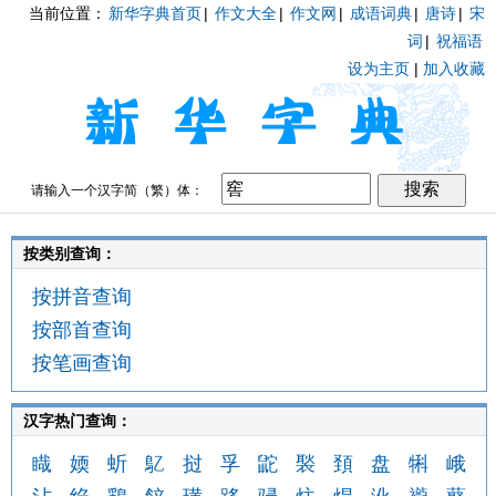
当前位置：
新华字典首页
|
作文大全
|
作文网
|
成语词典
|
唐诗
|
宋
词
|
祝福语
设为主页
|
加入收藏
请输入一个汉字简（繁）体：
按类别查询：
按拼音查询
按部首查询
按笔画查询
汉字热门查询：
睵
媆
蚚
鳦
挝
孚
鼧
褧
頚
盘
犐
峨