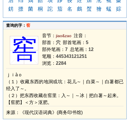
沾
绉
鶏
餢
璜
跢
骎
炷
焺
沎
襱
藂
錺
摽
菌
桐
詑
茄
名
鸆
蟴
獪
蜢
婃
查询的字：
窖
音节：
注音：
jiao&zao
窖
部首：
穴
部首笔画：
5
部外笔画：
7
总笔画：
12
笔顺：
445343121251
浏览：
2284
ｊｉàｏ
（１）收藏东西的地洞或坑：花儿～｜白菜～｜白薯都已
经入了～。
（２）把东西收藏在窖里：入～｜～冰｜把白薯～起来。
【窖肥】＜方＞沤肥。
来源：《现代汉语词典》(商务印书馆)