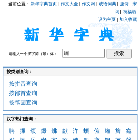
当前位置：
新华字典首页
|
作文大全
|
作文网
|
成语词典
|
唐诗
|
宋
词
|
祝福语
设为主页
|
加入收藏
请输入一个汉字简（繁）体：
按类别查询：
按拼音查询
按部首查询
按笔画查询
汉字热门查询：
聘
揼
颂
鐛
炥
歗
汻
蝢
僱
缃
旍
龕