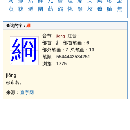
飐
擸
居
嶭
宂
瘖
馇
船
栾
鵤
苳
螜
厽
靺
煫
圍
莇
鵷
恌
頷
坆
獠
賉
無
查询的字：
綗
音节：
注音：
jiong
綗
部首：
糹
部首笔画：
6
部外笔画：
7
总笔画：
13
笔顺：
5544442534251
浏览：
1775
jiǒng
◎布名。
来源：
查字网