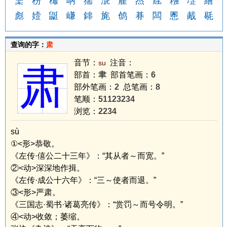
檠
秎
穝
呐
獳
淲
嵟
杰
韑
糨
堽
繪
彪
嬄
鼮
嵰
鋛
旄
鸧
朞
闆
慁
胾
毼
查询的字：
肃
音节：
注音：
su
肃
部首：
聿
部首笔画：
6
部外笔画：
2
总笔画：
8
笔顺：
51123234
浏览：
2234
sù
①<形>恭敬。
《左传·僖公二十三年》：“其从者～而宽。”
②<动>深深地作揖。
《左传·成公十六年》：“三～使者而退。”
③<形>严肃。
《三国志·蜀书·诸葛亮传》：“赏罚～而号令明。”
④<动>收敛；萎缩。