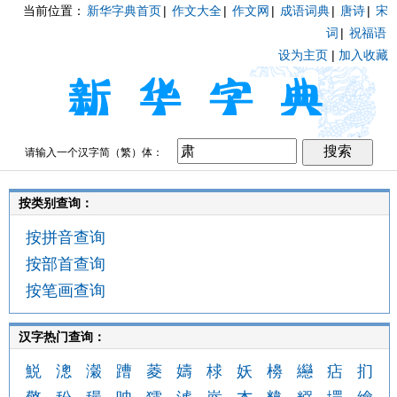
当前位置：
新华字典首页
|
作文大全
|
作文网
|
成语词典
|
唐诗
|
宋
词
|
祝福语
设为主页
|
加入收藏
请输入一个汉字简（繁）体：
按类别查询：
按拼音查询
按部首查询
按笔画查询
汉字热门查询：
鮵
漗
瀔
蹧
菱
嬦
梂
妖
櫋
纞
痁
扪