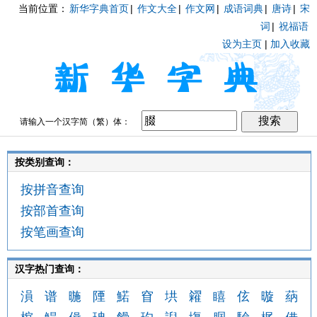
当前位置：
新华字典首页
|
作文大全
|
作文网
|
成语词典
|
唐诗
|
宋
词
|
祝福语
设为主页
|
加入收藏
请输入一个汉字简（繁）体：
按类别查询：
按拼音查询
按部首查询
按笔画查询
汉字热门查询：
溳
谱
暆
陻
鰙
窅
垬
糴
瞦
伭
暶
蒳