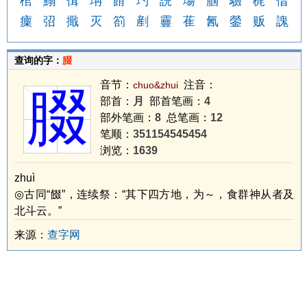
棺
鰨
偮
珃
餶
玓
誽
塲
腘
驗
梶
借
癛
弨
擑
灭
箚
剷
靊
萑
氥
鎣
贩
謉
查询的字：
腏
音节：
注音：
chuo&zhui
腏
部首：
月
部首笔画：
4
部外笔画：
8
总笔画：
12
笔顺：
351154545454
浏览：
1639
zhuì
◎古同“餟”，连续祭：“其下四方地，为～，食群神从者及
北斗云。”
来源：
查字网