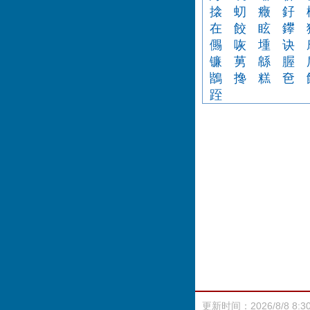
搇
虭
癥
釨
在
餃
眩
鑻
儩
咴
堹
诀
镰
莮
緜
腛
鶛
搀
糕
夿
跮
更新时间：2026/8/8 8:3