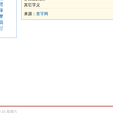
橙
其它字义
獆
来源：
查字网
摩
扃
飣
0:15 星期六