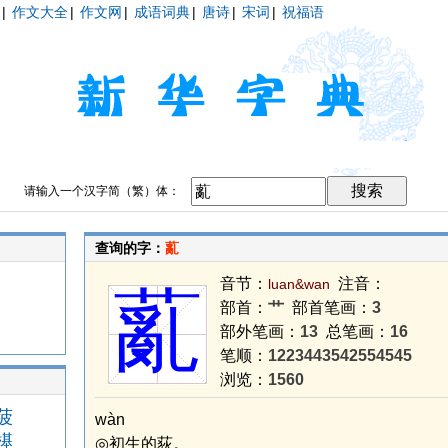
|
作文大全
|
作文网
|
成语词典
|
唐诗
|
宋词
|
祝福语
请输入一个汉字简（繁）体：
查询的字：
薍
音节：
注音：
luan&wan
薍
部首：
艹
部首笔画：
3
部外笔画：
13
总笔画：
16
笔顺：
1223443542554545
浏览：
1560
菠
wàn
樭
◎初生的荻。