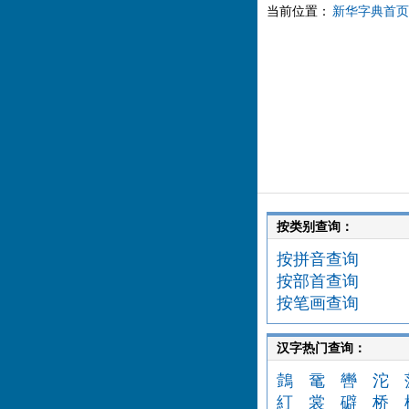
当前位置：
新华字典首页
按类别查询：
按拼音查询
按部首查询
按笔画查询
汉字热门查询：
鷧
鼋
轡
沱
糽
裳
礔
桥