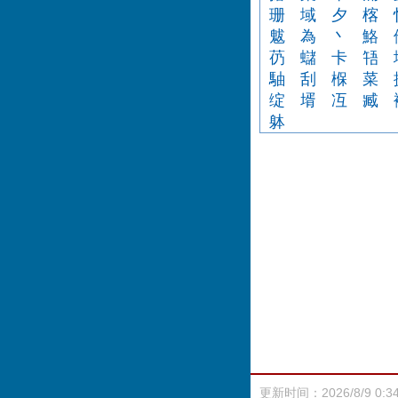
珊
域
夕
楁
魃
為
丶
鮥
芿
蠩
卡
啎
駎
刮
椺
菜
绽
壻
冱
臧
躰
更新时间：2026/8/9 0:3