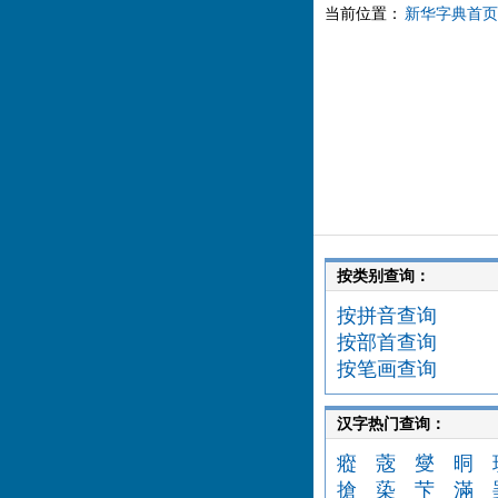
当前位置：
新华字典首页
按类别查询：
按拼音查询
按部首查询
按笔画查询
汉字热门查询：
瘲
蔲
燮
晍
搶
蒅
芐
滿