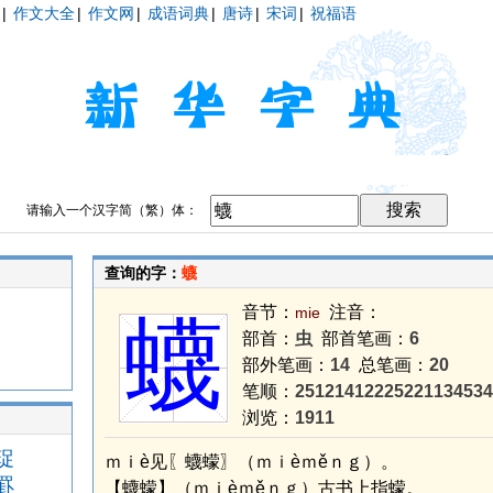
|
作文大全
|
作文网
|
成语词典
|
唐诗
|
宋词
|
祝福语
请输入一个汉字简（繁）体：
查询的字：
蠛
音节：
注音：
mie
蠛
部首：
虫
部首笔画：
6
部外笔画：
14
总笔画：
20
笔顺：
25121412225221134534
浏览：
1911
珿
ｍｉè见〖蠛蠓〗（ｍｉèｍěｎｇ）。
罫
【蠛蠓】（ｍｉèｍěｎｇ）古书上指蠓。