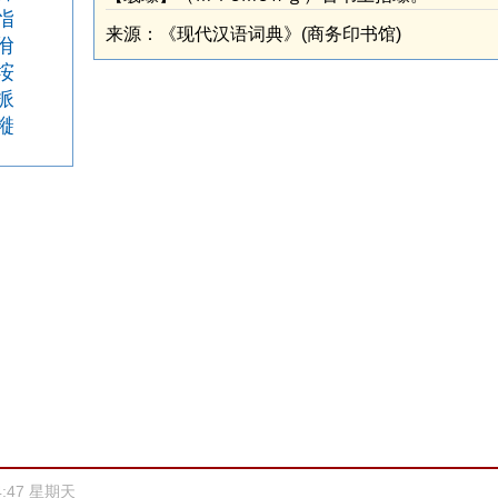
恉
来源：《现代汉语词典》(商务印书馆)
佾
垵
挀
褷
4:47 星期天