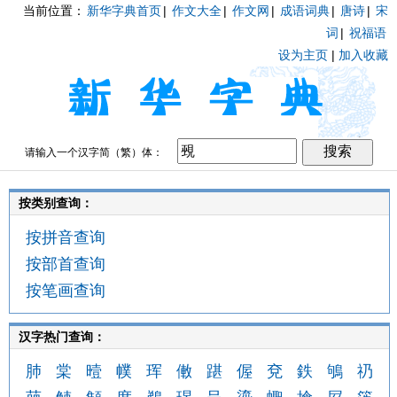
当前位置：
新华字典首页
|
作文大全
|
作文网
|
成语词典
|
唐诗
|
宋
词
|
祝福语
设为主页
|
加入收藏
请输入一个汉字简（繁）体：
按类别查询：
按拼音查询
按部首查询
按笔画查询
汉字热门查询：
肺
棠
曀
幞
珲
僌
踸
偓
兗
鉄
鴝
礽