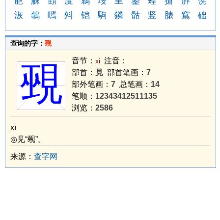
萉
觫
顀
度
鵜
琝
呈
鎏
蟶
搶
屛
箲
洃
鵸
嘕
斘
铠
駒
鏻
骷
竖
脿
窵
础
查询的字：
覡
音节：
注音：
xi
覡
部首：
見
部首笔画：
7
部外笔画：
7
总笔画：
14
笔顺：
12343412511135
浏览：
2586
xī
◎见“觋”。
来源：
查字网