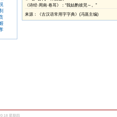
鎤
《诗经·周南·卷耳》：“我姑酌彼兕～。”
剸
来源：《古汉语常用字字典》(冯蒸主编)
贪
媉
孝
20:18 星期四