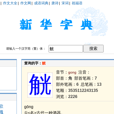
|
作文大全
|
作文网
|
成语词典
|
唐诗
|
宋词
|
祝福语
请输入一个汉字简（繁）体：
查询的字：
觥
音节：
注音：
gong
觥
部首：
角
部首笔画：
7
部外笔画：
6
总笔画：
13
笔顺：
3535112243135
浏览：
2226
歊
gōng
樴
①<名>古代一种酒器。