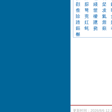
顴
腙
綫
梷
倠
弩
篚
犮
賒
萒
櫦
氦
蹅
妅
甅
鼐
鏂
蚝
挠
蘱
槲
更新时间：2026/8/6 12: