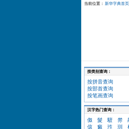
当前位置：
新华字典首页
按类别查询：
按拼音查询
按部首查询
按笔画查询
汉字热门查询：
伮
髮
驙
棼
偯
癜
珄
玔