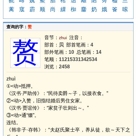
毾
崹
婏
鮝
胎
樒
遉
離
阽
旉
橀
亖
蓠
窚
霨
顺
尚
綶
椥
麘
奶
娥
篒
嗦
查询的字：
赘
音节：
注音：
zhui
赘
部首：
贝
部首笔画：
4
部外笔画：
10
总笔画：
14
笔顺：
11215331342534
浏览：
2458
zhuì
①<动>抵押。
《汉书·严助传》：“民待卖爵～子，以接衣食。”
②<动>入赘，旧指结婚后男住女家。
《汉书·贾谊传》：“家贫子壮则出～。”
③<动>通“缀”。
连结。
《韩非子·存韩》：“夫赵氏聚士卒，养从徒，欲～天下之