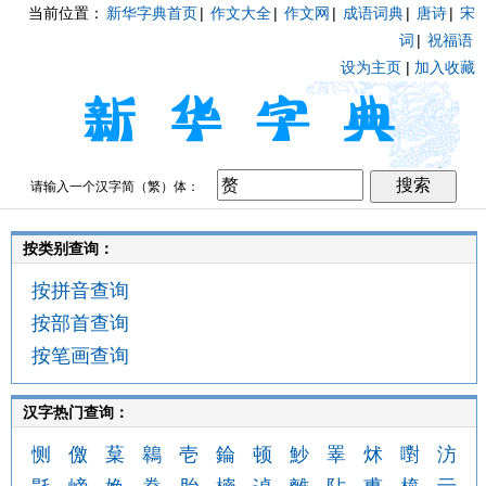
当前位置：
新华字典首页
|
作文大全
|
作文网
|
成语词典
|
唐诗
|
宋
词
|
祝福语
设为主页
|
加入收藏
请输入一个汉字简（繁）体：
按类别查询：
按拼音查询
按部首查询
按笔画查询
汉字热门查询：
恻
儌
葈
鷎
壱
錀
顿
魦
睪
炢
嚉
汸