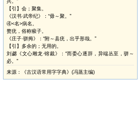
兵。”
【引】会；聚集。
《汉书·武帝纪》：“毋～聚。”
④<名>病名。
赘疣，俗称瘊子。
《庄子·骈拇》：“附～县疣，出乎形哉。”
【引】多余的；无用的。
刘勰《文心雕龙·镕裁》：“而委心逐辞，异端丛至，骈～
必。”
来源：《古汉语常用字字典》(冯蒸主编)