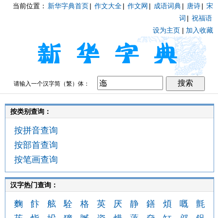
当前位置：
新华字典首页
|
作文大全
|
作文网
|
成语词典
|
唐诗
|
宋
词
|
祝福语
设为主页
|
加入收藏
请输入一个汉字简（繁）体：
按类别查询：
按拼音查询
按部首查询
按笔画查询
汉字热门查询：
麴
飰
舷
駩
格
英
厌
静
鐥
煩
嘅
氈