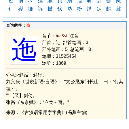
莅
恉
坄
獞
贓
資
焟
藡
奛
缸
邲
鋜
辶
孏
摝
訴
攆
猞
夞
枌
燔
姀
齷
蔵
查询的字：
迤
音节：
注音：
tuo&yi
迤
部首：
辶
部首笔画：
3
部外笔画：
5
总笔画：
8
笔顺：
31525454
浏览：
1869
yǐ<动>斜延；斜行。
刘义庆《世说新语·言语》：“支公见东阳长山，曰：‘何其
坦～。
’” 【又】斜倚。
张衡《东京赋》：“立戈～戛。”
来源：《古汉语常用字字典》(冯蒸主编)