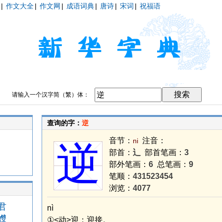
|
作文大全
|
作文网
|
成语词典
|
唐诗
|
宋词
|
祝福语
请输入一个汉字简（繁）体：
查询的字：
逆
音节：
注音：
ni
逆
部首：
辶
部首笔画：
3
部外笔画：
6
总笔画：
9
笔顺：
431523454
浏览：
4077
君
nì
孇
①<动>迎；迎接。