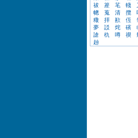
祓
簅
芼
輚
幒
蒐
清
攬
糤
拝
歚
仾
夢
訤
烢
礗
謒
朹
噂
禊
赸