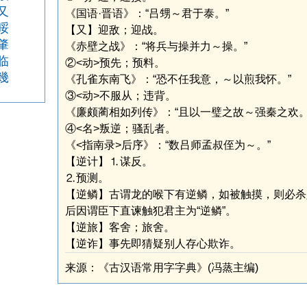
又
《国语·晋语》：“吕甥～君于泰。”
哸
【又】迎敌；迎战。
肇
《赤壁之战》：“将兵与操并力～操。”
临
②<动>预先；预料。
幾
《孔雀东南飞》：“恐不任我意，～以煎我怀。”
③<动>不服从；违背。
《廉颇蔺相如列传》：“且以一璧之故～强秦之欢。
④<名>叛逆；骚乱者。
《<指南录>后序》：“数吕师孟叔侄为～。”
【逆计】⒈谋反。
⒉预测。
【逆鳞】古谓龙的喉下有逆鳞，如被触摸，则必杀
后因谓臣下直谏触犯君主为“逆鳞”。
【逆旅】客舍；旅舍。
【逆诈】事先即猜疑别人存心欺诈。
来源：《古汉语常用字字典》(冯蒸主编)