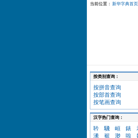
当前位置：
新华字典首页
按类别查询：
按拼音查询
按部首查询
按笔画查询
汉字热门查询：
耹
騛
峘
錶
潫
裾
渺
啦