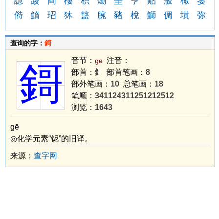
譿
晸
阎
樓
积
爋
垩
亨
黇
蒰
棷
篓
偫
鰖
玿
狇
盩
腕
豬
梲
鰤
倜
墴
弥
查询的字：
鎶
音节：
注音：
ge
鎶
部首：
釒
部首笔画：
8
部外笔画：
10
总笔画：
18
笔顺：
341124311251212512
浏览：
1643
gē
◎化学元素“铌”的旧译。
来源：
查字网