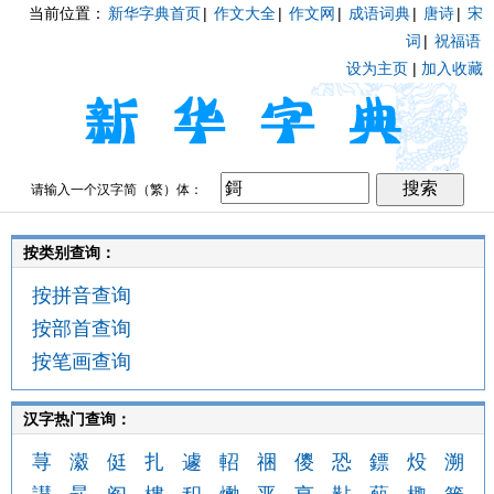
当前位置：
新华字典首页
|
作文大全
|
作文网
|
成语词典
|
唐诗
|
宋
词
|
祝福语
设为主页
|
加入收藏
请输入一个汉字简（繁）体：
按类别查询：
按拼音查询
按部首查询
按笔画查询
汉字热门查询：
荨
瀫
侹
扎
遽
軺
祵
儍
恐
鏢
炈
溯