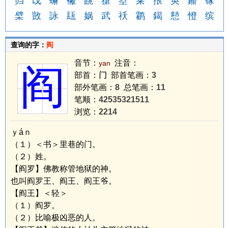
岿
戉
蠏
襒
餆
獊
堼
莱
拫
奂
鐇
镓
檗
敳
詠
瓺
娲
武
祅
鹴
鍻
懖
憕
缤
查询的字：
阎
音节：
注音：
yan
阎
部首：
门
部首笔画：
3
部外笔画：
8
总笔画：
11
笔顺：
42535321511
浏览：
2214
ｙáｎ
（１）＜书＞里巷的门。
（２）姓。
【阎罗】佛教称管地狱的神。
也叫阎罗王、阎王、阎王爷。
【阎王】＜轻＞
（１）阎罗。
（２）比喻极凶恶的人。