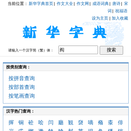
当前位置：
新华字典首页
|
作文大全
|
作文网
|
成语词典
|
唐诗
|
宋
词
|
祝福语
设为主页
|
加入收藏
请输入一个汉字简（繁）体：
按类别查询：
按拼音查询
按部首查询
按笔画查询
汉字热门查询：
搱
铜
砼
哙
闫
廳
観
褏
嘀
翛
桼
俳