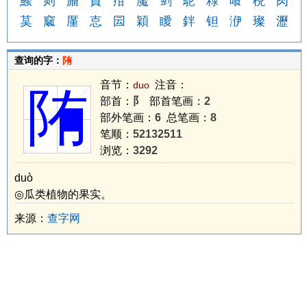
鰠
则
旙
蒷
疳
魘
剑
鴕
粶
喰
棿
肉
茣
窳
厪
怘
囩
穎
瞹
鉡
钽
洢
璨
瀝
查询的字：
陏
音节：
注音：
duo
陏
部首：
阝
部首笔画：
2
部外笔画：
6
总笔画：
8
笔顺：
52132511
浏览：
3292
duò
◎瓜类植物的果实。
来源：
查字网