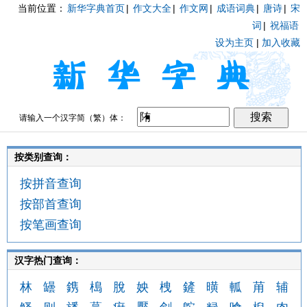
当前位置：
新华字典首页
|
作文大全
|
作文网
|
成语词典
|
唐诗
|
宋
词
|
祝福语
设为主页
|
加入收藏
请输入一个汉字简（繁）体：
按类别查询：
按拼音查询
按部首查询
按笔画查询
汉字热门查询：
林
罎
鎸
槝
脫
姎
栧
鏟
曂
軱
苚
辅