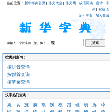
当前位置：
新华字典首页
|
作文大全
|
作文网
|
成语词典
|
唐诗
|
宋
词
|
祝福语
设为主页
|
加入收藏
请输入一个汉字简（繁）体：
按类别查询：
按拼音查询
按部首查询
按笔画查询
汉字热门查询：
媤
袁
施
屃
襖
飘
榽
跑
硂
崅
泝
晫