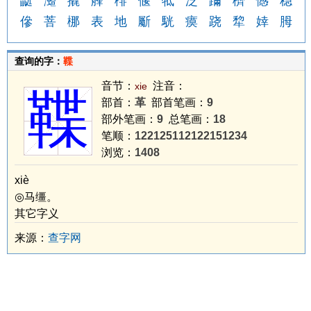
鼮
灗
撬
艂
棑
偃
牴
泛
躎
櫅
憾
稳
傪
菩
梛
表
地
斸
駫
瘼
跷
犂
婞
胟
查询的字：
鞢
音节：
注音：
xie
鞢
部首：
革
部首笔画：
9
部外笔画：
9
总笔画：
18
笔顺：
122125112122151234
浏览：
1408
xiè
◎马缰。
其它字义
来源：
查字网