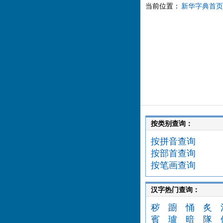
当前位置：
新华字典首页
按类别查询：
按拼音查询
按部首查询
按笔画查询
汉字热门查询：
秽
躕
悀
炙
賓
瓐
暗
隊