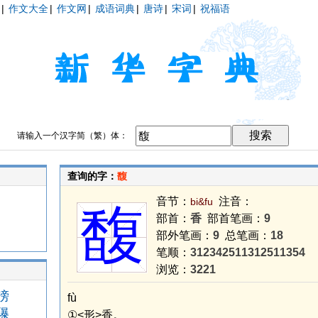
|
作文大全
|
作文网
|
成语词典
|
唐诗
|
宋词
|
祝福语
请输入一个汉字简（繁）体：
查询的字：
馥
音节：
注音：
bi&fu
馥
部首：
香
部首笔画：
9
部外笔画：
9
总笔画：
18
笔顺：
312342511312511354
浏览：
3221
滂
fù
儤
①<形>香。