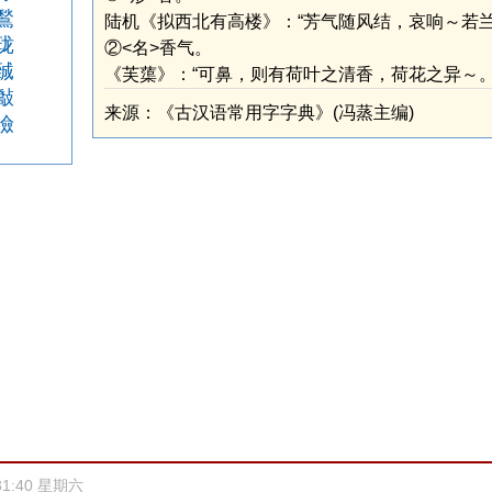
鶖
陆机《拟西北有高楼》：“芳气随风结，哀响～若兰
珑
②<名>香气。
臹
《芙蕖》：“可鼻，则有荷叶之清香，荷花之异～。
敽
来源：《古汉语常用字字典》(冯蒸主编)
瞼
31:40 星期六