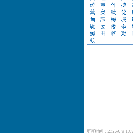
竝
壴
伻
槳
蓂
椉
瞶
偼
甸
諌
鳡
境
駹
椘
倭
忝
鱋
田
箨
勦
萟
更新时间：2026/8/8 13: