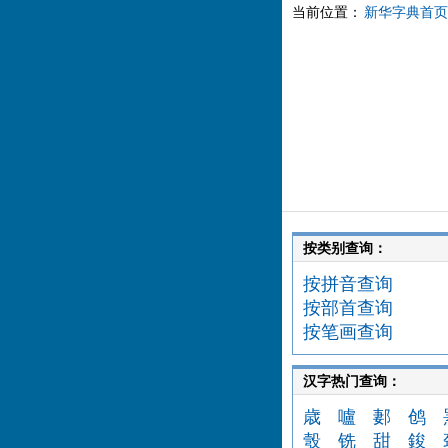
当前位置：
新华字典首页
按类别查询：
按拼音查询
按部首查询
按笔画查询
汉字热门查询：
歳
嚧
郪
鸧
彀
铣
甜
鋑