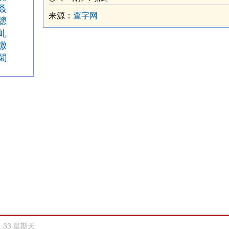
叒
来源：
查字网
牕
乢
噭
閫
1:33 星期天