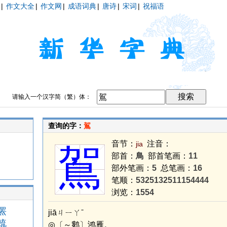
|
作文大全
|
作文网
|
成语词典
|
唐诗
|
宋词
|
祝福语
请输入一个汉字简（繁）体：
查询的字：
鴐
音节：
注音：
jia
鴐
部首：
鳥
部首笔画：
11
部外笔画：
5
总笔画：
16
笔顺：
5325132511154444
浏览：
1554
罴
jiāㄐㄧㄚˉ
巯
◎〔～鹅〕鸿雁。