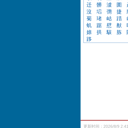
迁
髒
澞
圊
沒
塪
彅
捷
菊
琽
岵
踖
虮
踞
憵
猷
媇
拱
駭
胨
跢
更新时间：2026/8/9 2:4