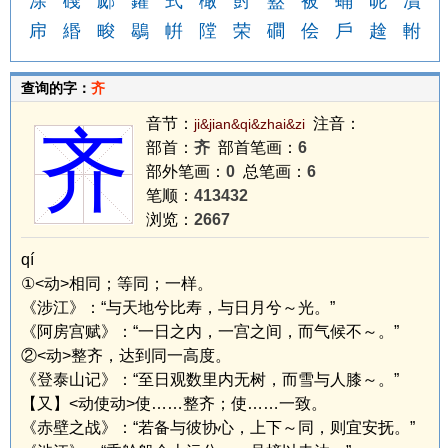
涂
碊
郕
鑃
式
橄
尌
盭
被
蛹
昵
凟
帍
緡
畯
鶡
帲
隚
荣
磵
侩
戶
趛
軵
查询的字：
齐
音节：
注音：
ji&jian&qi&zhai&zi
齐
部首：
齐
部首笔画：
6
部外笔画：
0
总笔画：
6
笔顺：
413432
浏览：
2667
qí
①<动>相同；等同；一样。
《涉江》：“与天地兮比寿，与日月兮～光。”
《阿房宫赋》：“一日之内，一宫之间，而气候不～。”
②<动>整齐，达到同一高度。
《登泰山记》：“至日观数里内无树，而雪与人膝～。”
【又】<动使动>使……整齐；使……一致。
《赤壁之战》：“若备与彼协心，上下～同，则宜安抚。”