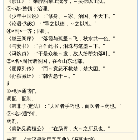
《涉江》：“乘舲船余上沅兮，～吴榜以击汰。”
③<动>整顿；治理。
《少年中国说》：“修身、～家、治国、平天下。”
《论语·为政》：“导之以德，～之以礼。”
④<副>一齐；同时。
《滕王阁序》：“落霞与孤鹜～飞，秋水共一色。”
《与妻书》：“吾作此书，泪珠与笔墨～下。”
《冯婉贞》：“于是众枪～发，敌人纷堕如落叶。”
⑤<名>周代诸侯国，在今山东北部。
《屈原列传》：“而～竟怒不救楚，楚大困。”
《孙膑减灶》：“韩告急于～。”
jì
①<动>通“剂”。
调配；配制。
《韩非子·定法》：“夫匠者手巧也，而医者～药也。”
②<名>通“剂”。
药剂。
《扁鹊见蔡桓公》：“在肠胃，火～之所及也。”
来源：《古汉语常用字字典》(冯蒸主编)