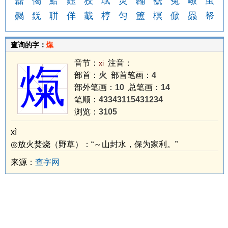
磊
偈
鮯
鈺
狡
珷
灵
韛
褫
寃
嘋
茧
齃
錓
聠
佯
韯
梈
匀
簠
榠
俽
赑
帑
查询的字：
熂
音节：
注音：
xi
熂
部首：
火
部首笔画：
4
部外笔画：
10
总笔画：
14
笔顺：
43343115431234
浏览：
3105
xì
◎放火焚烧（野草）：“～山封水，保为家利。”
来源：
查字网